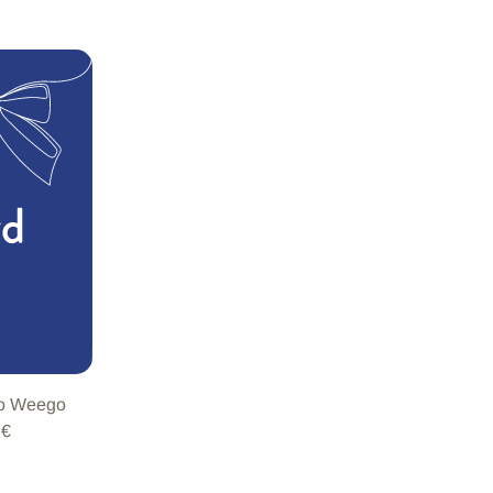
io Weego
 €